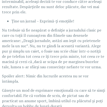
interminabil, aceleași decizii te vor conduce către aceleași
rezultate. Despărțirile nu sunt deloc plăcute, dar vei mai
trece prin ele.
Ține un jurnal – Exprimă-ți emoțiile!
Nu trebuie să fie neapărat o definiție a jurnalului clasic pe
care cu toții îl cunoaștem din filmele sau desenele
americane: „Dragă jurnalule, astăzi am ieșit cu prietenele
mele la un suc”. Nu, nu te gândi la această variantă. Alege
pur și simplu un caiet, o foaie sau scrie chiar într-o notiță
de pe telefon tot ceea ce îți trece prin minte, tot ceea ce te
macină și crezi că ,dacă ar scăpa de pe marginea buzelor
tale, lumea s-ar sfârși sau consecințe nefaste te vor urma.
Spoiler alert: Nimic din lucrurile acestea nu se vor
întâmpla.
Găsește un mod de exprimare emoțională cu care să te simți
confortabil. Fie că vorbim de scris, de pictat sau de
practicat un anume sport, îmbină utilul cu plăcutul și poți
dezvolta un hobby de lungă durată.