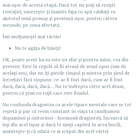
mai ușor de acestă etapă. Dacă tot nu poți să reziști
tentației, umezește-ți înainte fața cu apă calduță cu
ajutorul unui prosop și presează ușor, pentru câteva
secunde, pe zona afectată.
Îmi mulțumești mai târziu!
Nu te agăța de băieți!
OK, poate acest lucru este un sfat și pentru mine, cea din
prezent. Este în regulă să fii atrasă de sexul opus (sau de
același sex), dar nu îți pierde timpul și mintea prin șirul de
întrebări fără răspuns: ce-ar fi fost dacă, cum ar fi fost
dacă, dacă, dacă, dacă… Nu te îndrepta către acel drum,
pentru că știm cu toții care este finalul.
Nu confunda dragostea cu acele tipare mentale care se tot
repetă și par că revin constant în viața ta (mulțumesc
dopaminei și oxitocinei – hormonii dragostei). Încearcă să
ieși din acel tipar și dacă te simți captivă în acea buclă,
amintește-ți că odată ce ai scăpat din acel vârtej