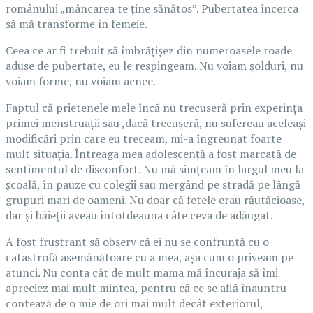
românului „mâncarea te ține sănătos”. Pubertatea încerca
să mă transforme în femeie.
Ceea ce ar fi trebuit să îmbrățișez din numeroasele roade
aduse de pubertate, eu le respingeam. Nu voiam șolduri, nu
voiam forme, nu voiam acnee.
Faptul că prietenele mele încă nu trecuseră prin experința
primei menstruații sau ,dacă trecuseră, nu sufereau aceleași
modificări prin care eu treceam, mi-a îngreunat foarte
mult situația. Întreaga mea adolescență a fost marcată de
sentimentul de disconfort. Nu mă simțeam în largul meu la
școală, în pauze cu colegii sau mergând pe stradă pe lângă
grupuri mari de oameni. Nu doar că fetele erau răutăcioase,
dar și băieții aveau întotdeauna câte ceva de adăugat.
A fost frustrant să observ că ei nu se confruntă cu o
catastrofă asemănătoare cu a mea, așa cum o priveam pe
atunci. Nu conta cât de mult mama mă încuraja să îmi
apreciez mai mult mintea, pentru că ce se află înauntru
contează de o mie de ori mai mult decât exteriorul,