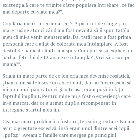
existențială care te trimite către populara întrebare „ce fac
mai departe cu viața mea?”.
Copilăria mea s-a terminat cu 2-3 picături de sânge și o
mare rușine atunci când am fost nevoită să îi spun tatălui
meu că mi-a venit menstruația. Da, tatăl meu a fost prima
persoană care a aflat de colorata mea întâmplare. A fost
destul de panicat când i-am spus. Cum putea să explice un
bărbat fetei lui de 13 ani ce se întâmplă? „Vrei să o sun pe
mama?”.
Știam în mare parte de ce lenjeria mea devenise roșiatică,
știam cum să folosesc un absorbant, dar nu încercasem să-
mi pun unul până atunci. Și uite așa, eram pusă în fața
faptului împlinit. Pentru mine nu a fost o experiență care
m-a marcat, dar ce a urmat după a recompensat în
întregime startul meu lin.
Cea mai mare problemă a fost creșterea în greutate. Nu am
avut o greutate excesivă, însă eram unul dintre acei copii
„pufoși”. Aveam o familie care mergea pe principiul