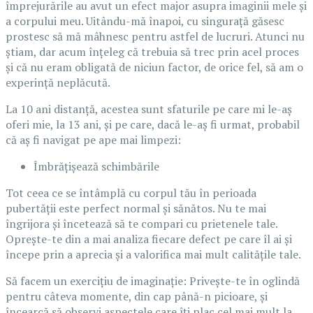
împrejurările au avut un efect major asupra imaginii mele și
a corpului meu. Uitându-mă înapoi, cu singurață găsesc
prostesc să mă mâhnesc pentru astfel de lucruri. Atunci nu
știam, dar acum înțeleg că trebuia să trec prin acel proces
și că nu eram obligată de niciun factor, de orice fel, să am o
experință neplăcută.
La 10 ani distanță, acestea sunt sfaturile pe care mi le-aș
oferi mie, la 13 ani, și pe care, dacă le-aș fi urmat, probabil
că aș fi navigat pe ape mai limpezi:
Îmbrățișează schimbările
Tot ceea ce se întâmplă cu corpul tău în perioada
pubertății este perfect normal și sănătos. Nu te mai
îngrijora și încetează să te compari cu prietenele tale.
Oprește-te din a mai analiza fiecare defect pe care îl ai și
începe prin a aprecia și a valorifica mai mult calitățile tale.
Să facem un exercițiu de imaginație: Privește-te în oglindă
pentru câteva momente, din cap până-n picioare, și
încearcă să observi aspectele care îți plac cel mai mult la