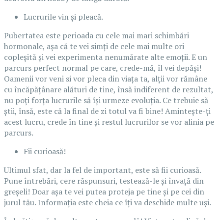
Lucrurile vin și pleacă.
Pubertatea este perioada cu cele mai mari schimbări
hormonale, așa că te vei simți de cele mai multe ori
copleșită și vei experimenta nenumărate alte emoții. E un
parcurs perfect normal pe care, crede-mă, îl vei depăși!
Oamenii vor veni si vor pleca din viața ta, alții vor rămâne
cu încăpățânare alături de tine, însă indiferent de rezultat,
nu poți forța lucrurile să își urmeze evoluția. Ce trebuie să
știi, însă, este că la final de zi totul va fi bine! Amintește-ți
acest lucru, crede în tine și restul lucrurilor se vor alinia pe
parcurs.
Fii curioasă!
Ultimul sfat, dar la fel de important, este să fii curioasă.
Pune întrebări, cere răspunsuri, testează-le și învață din
greșeli! Doar așa te vei putea proteja pe tine și pe cei din
jurul tău. Informația este cheia ce îți va deschide multe uși.