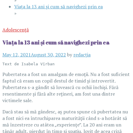
Viața la 13 ani și cum să navighezi prin ea
»
Adolescență
Viața la 13 ani și cum să navighezi prin ea
May 12, 2021
August 30, 2022
by
redacția
Text de Isabela Vîrban
Pubertatea a fost un amalgam de emoții. Nu a fost suficient
faptul că eram un copil destul de timid și introvertit.
Pubertatea s-a gândit să lovească cu ochii închiși. Fără
resentimente și fără alte rețineri, am fost una dintre
victimele sale.
Dacă stau să mă gândesc, aș putea spune că pubertatea nu
a fost nici ea întruchiparea maturității când s-a hotărât să
mă înzestreze cu atâtea „experiențe”. La 20 ani eram un
tânăr adult, pierdut în timp și spațiu, lovit de acea criză