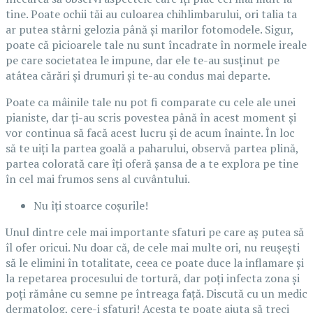
tine. Poate ochii tăi au culoarea chihlimbarului, ori talia ta
ar putea stârni gelozia până și marilor fotomodele. Sigur,
poate că picioarele tale nu sunt încadrate în normele ireale
pe care societatea le impune, dar ele te-au susținut pe
atâtea cărări și drumuri și te-au condus mai departe.
Poate ca mâinile tale nu pot fi comparate cu cele ale unei
pianiste, dar ți-au scris povestea până în acest moment și
vor continua să facă acest lucru și de acum înainte. În loc
să te uiți la partea goală a paharului, observă partea plină,
partea colorată care îți oferă șansa de a te explora pe tine
în cel mai frumos sens al cuvântului.
Nu îți stoarce coșurile!
Unul dintre cele mai importante sfaturi pe care aș putea să
îl ofer oricui. Nu doar că, de cele mai multe ori, nu reușești
să le elimini în totalitate, ceea ce poate duce la inflamare și
la repetarea procesului de tortură, dar poți infecta zona și
poți rămâne cu semne pe întreaga față. Discută cu un medic
dermatolog, cere-i sfaturi! Acesta te poate ajuta să treci