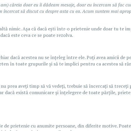
m) căreia doar eu îi dădeam mesaje, doar eu încercam să fac cu
 încercat să discut cu despre asta cu ea. Acum suntem mai apropia
altă nimic. Așa că dacă ești într-o prietenie unde doar tu te imp
 dacă este ceva ce se poate rezolva.
chiar dacă acestea nu se înțeleg între ele. Poți avea amicii de pe
ieten în toate grupurile și să te implici pentru ca acestea să r
nu prea aveți timp să vă vedeți, trebuie să încercați să treceți
r dacă există comunicare și înțelegere de toate părțile, priete
ile de prietenie cu anumite persoane, din diferite motive. Poate