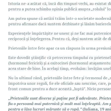
Istoria ne-a arătat că, încă din timpuri vechi, au existat d
pentru a putea schimba opinia publică asupra „rolului” lor
Am putea spune că astăzi trăim într-o societate modernă,
pentru afirmare dacă suntem dezbinate și lăsăm barierele
Experiențele împărtășite ne unesc și ne fac mai puternice.
reciprocă și înțelegerea. Pentru că, deși suntem atât de di
Prieteniile între fete apar ca un răspuns în urma presiunii
Este dovedit științific că petrecerea timpului cu prietene
(hormonul fericirii) și a oxitocinei (hormonul atașamentulu
acea stare de bine. În același timp, evoluăm: învățăm une
Nu în ultimul rând, prieteniile între fete și termenul de 
împotriva unor reguli, fie ele oficiale sau nescrise, care,
front comun pentru a duce această „luptă”. Nicio persoană
„Prieteniile sunt diverse și puține pot fi adevărate. Prie
fiu o persoană mai puternică și mult mai înțeleaptă. Am g
pentru a lăsa lucruri mărunte să o rupă.”
(Iuliana, 19 ani