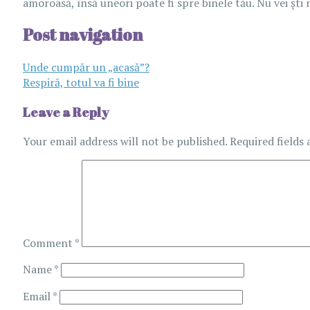
amoroasă, însă uneori poate fi spre binele tău. Nu vei ști n
Post navigation
Unde cumpăr un „acasă”?
Respiră, totul va fi bine
Leave a Reply
Your email address will not be published.
Required fields
Comment
*
Name
*
Email
*