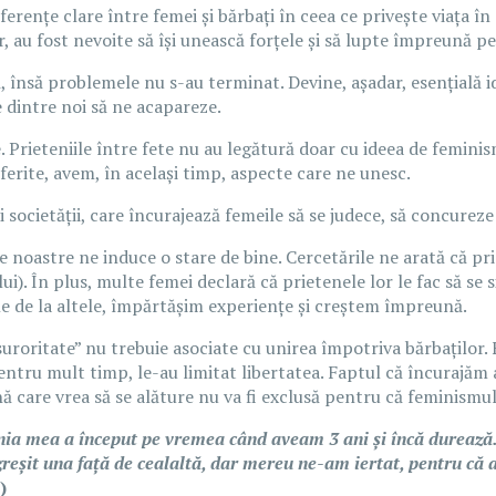
iferențe clare între femei și bărbați în ceea ce privește viața î
, au fost nevoite să își unească forțele și să lupte împreună p
 însă problemele nu s-au terminat. Devine, așadar, esențială i
 dintre noi să ne acapareze.
 Prieteniile între fete nu au legătură doar cu ideea de feminis
ferite, avem, în același timp, aspecte care ne unesc.
 societății, care încurajează femeile să se judece, să concurez
le noastre ne induce o stare de bine. Cercetările ne arată că pr
i). În plus, multe femei declară că prietenele lor le fac să se 
le de la altele, împărtășim experiențe și creștem împreună.
„suroritate” nu trebuie asociate cu unirea împotriva bărbaților
 pentru mult timp, le-au limitat libertatea. Faptul că încurajăm
 care vrea să se alăture nu va fi exclusă pentru că feminismul
tenia mea a început pe vremea când aveam 3 ani și încă durează. 
reșit una față de cealaltă, dar mereu ne-am iertat, pentru că 
)