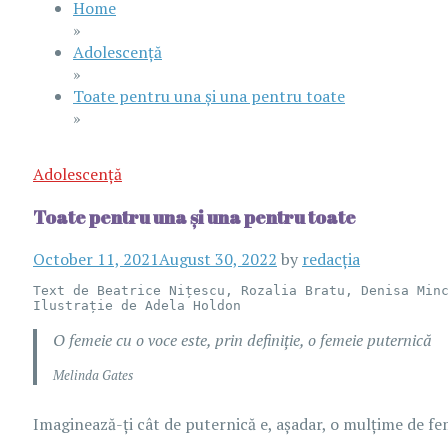
Home
»
Adolescență
»
Toate pentru una și una pentru toate
»
Adolescență
Toate pentru una și una pentru toate
October 11, 2021
August 30, 2022
by
redacția
Text de Beatrice Nițescu, Rozalia Bratu, Denisa Minc
Ilustrație de Adela Holdon
O femeie cu o voce este, prin definiție, o femeie puternică
Melinda Gates
Imaginează-ți cât de puternică e, așadar, o mulțime de fem