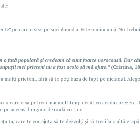
tale:
fecte” pe care o vezi pe social media. Este o minciună. Nu treb
m o fată populară și credeam că sunt foarte norocoasă. Dar c
upușii mei prieteni nu a fost acolo să mă ajute.”
(Cristina, 18
mulți prieteni, fără să te poți baza de fapt pe niciunul. Alege-ț
cu care o să petreci mai mult timp decât cu cei din prezent. De a
fie pe aceeași lungime de undă cu tine.
a ta, care te vor ajuta să te dezvolți și să treci la o altă etapă