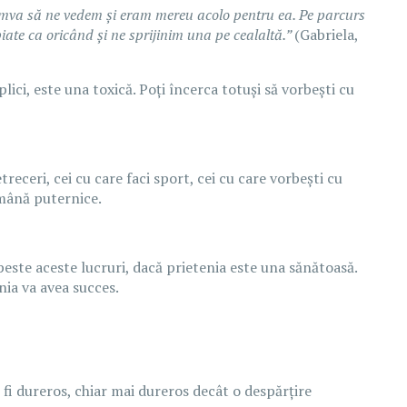
mva să ne vedem și eram mereu acolo pentru ea. Pe parcurs
te ca oricând și ne sprijinim una pe cealaltă.”
(Gabriela,
lici, este una toxică. Poți încerca totuși să vorbești cu
treceri, cei cu care faci sport, cei cu care vorbești cu
ămână puternice.
 peste aceste lucruri, dacă prietenia este una sănătoasă.
nia va avea succes.
 fi dureros, chiar mai dureros decât o despărțire