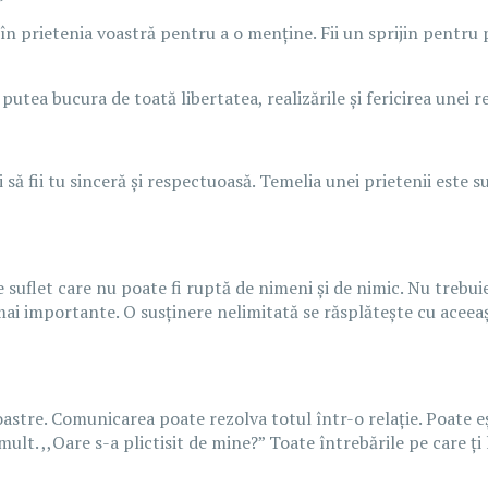
 în prietenia voastră pentru a o menține. Fii un sprijin pentru p
putea bucura de toată libertatea, realizările și fericirea unei r
âi să fii tu sinceră și respectuoasă. Temelia unei prietenii est
 suflet care nu poate fi ruptă de nimeni și de nimic. Nu trebui
ai importante. O susținere nelimitată se răsplătește cu aceeași
i voastre. Comunicarea poate rezolva totul într-o relație. Poate 
mult. ,,Oare s-a plictisit de mine?” Toate întrebările pe care ți 