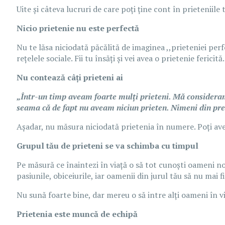
Uite și câteva lucruri de care poți ține cont în prieteniile 
Nicio prietenie nu este perfectă
Nu te lăsa niciodată păcălită de imaginea ,,prieteniei per
rețelele sociale. Fii tu însăți și vei avea o prietenie fericită.
Nu contează câți prieteni ai
„Într-un timp aveam foarte mulți prieteni. Mă considera
seama că de fapt nu aveam niciun prieten. Nimeni din pres
Așadar, nu măsura niciodată prietenia în numere. Poți avea 
Grupul tău de prieteni se va schimba cu timpul
Pe măsură ce înaintezi în viață o să tot cunoști oameni noi 
pasiunile, obiceiurile, iar oamenii din jurul tău să nu mai 
Nu sună foarte bine, dar mereu o să intre alți oameni în viaț
Prietenia este muncă de echipă