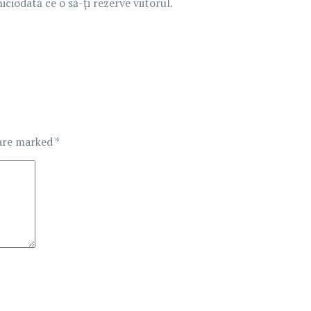
iciodată ce o să-ți rezerve viitorul.
 are marked
*