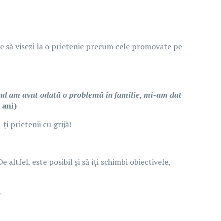
uie să visezi la o prietenie precum cele promovate pe
ând am avut odată o problemă în familie, mi-am dat
 ani)
i prietenii cu grijă!
ltfel, este posibil și să îți schimbi obiectivele,
.