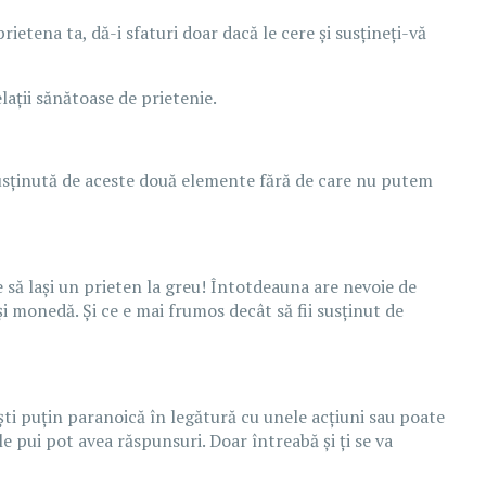
rietena ta, dă-i sfaturi doar dacă le cere și susțineți-vă
elații sănătoase de prietenie.
e susținută de aceste două elemente fără de care nu putem
e să lași un prieten la greu! Întotdeauna are nevoie de
 monedă. Și ce e mai frumos decât să fii susținut de
ești puțin paranoică în legătură cu unele acțiuni sau poate
le pui pot avea răspunsuri. Doar întreabă și ți se va