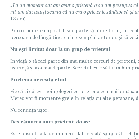
„La un moment dat am avut o prietenă (sau am presupus că a
mi-am dat totuși seama că nu era o prietenie sănătoasă și am
18 ani)
Prin urmare, e imposibil ca o parte să ofere totul, iar ceal
persoana de lângă tine, ca în exemplul anterior, și să vezi
Nu ești limitat doar la un grup de prieteni
În viață o să faci parte din mai multe cercuri de prieteni, 
ușurință și așa mai departe. Secretul este să fii un bun pr
Prietenia necesită efort
Fie că ai câteva neînțelegeri cu prietena cea mai bună sau 
Mereu vor fi momente grele în relația cu alte persoane, da
Nu renunța ușor!
Destrămarea unei prietenii doare
Este posibil ca la un moment dat în viață să răcești relați