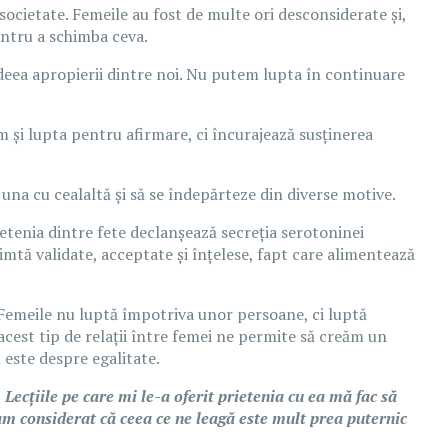
n societate. Femeile au fost de multe ori desconsiderate și,
entru a schimba ceva.
deea apropierii dintre noi. Nu putem lupta în continuare
m și lupta pentru afirmare, ci încurajează susținerea
e una cu cealaltă și să se îndepărteze din diverse motive.
ietenia dintre fete declanșează secreția serotoninei
simtă validate, acceptate și înțelese, fapt care alimentează
. Femeile nu luptă împotriva unor persoane, ci luptă
 acest tip de relații între femei ne permite să creăm un
 este despre egalitate.
Lecțiile pe care mi le-a oferit prietenia cu ea mă fac să
am considerat că ceea ce ne leagă este mult prea puternic